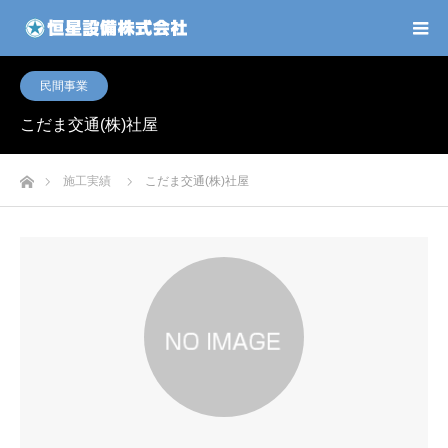
民間事業
こだま交通(株)社屋
ホーム
施工実績
こだま交通(株)社屋