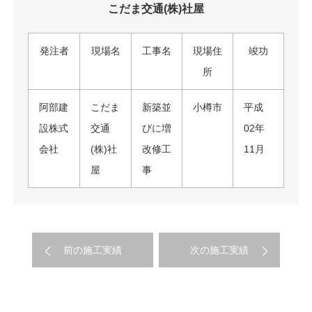
こだま交通(株)社屋
発注者
現場名
工事名
現場住
竣功
所
阿部建
こだま
新築並
小樽市
平成
設株式
交通
びに増
02年
会社
(株)社
改修工
11月
屋
事
前の施工実績
次の施工実績