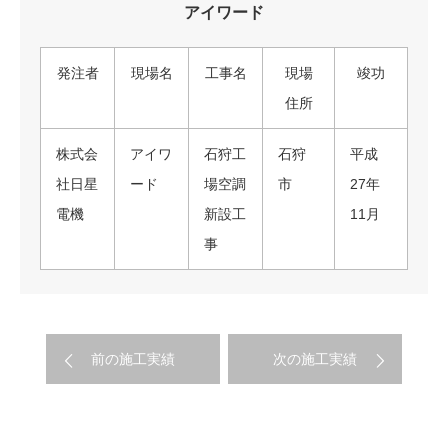
アイワード
発注者
現場名
工事名
現場
竣功
住所
株式会
アイワ
石狩工
石狩
平成
社日星
ード
場空調
市
27年
電機
新設工
11月
事
前の施工実績
次の施工実績