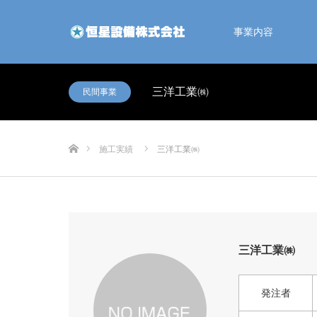
事業内容
三洋工業㈱
民間事業
ホーム
施工実績
三洋工業㈱
三洋工業㈱
発注者