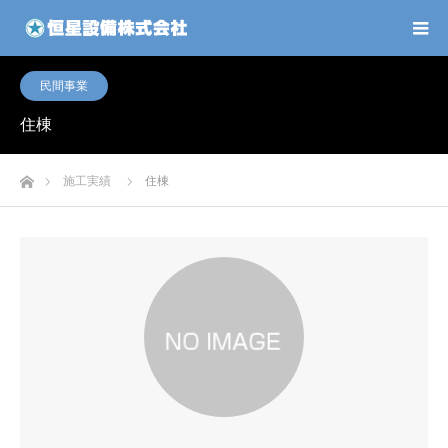
民間事業
住棟
ホーム
施工実績
住棟