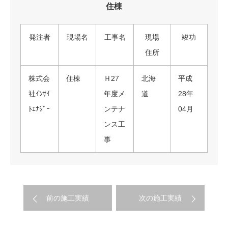
住棟
発注者
現場名
工事名
現場
竣功
住所
株式会
住棟
Ｈ27
北海
平成
社ｲﾝｻｲ
年度メ
道
28年
ﾄｴﾅｼﾞｰ
ンテナ
04月
ンス工
事
前の施工実績
次の施工実績