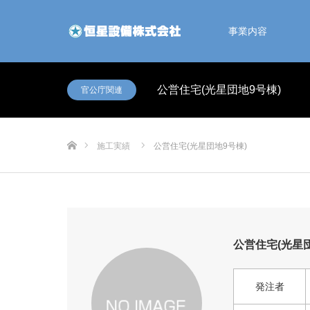
事業内容
公営住宅(光星団地9号棟)
官公庁関連
ホーム
施工実績
公営住宅(光星団地9号棟)
公営住宅(光星団
発注者