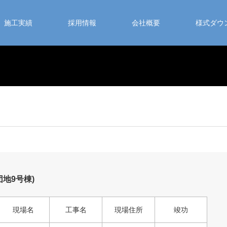
施工実績
採用情報
会社概要
様式ダウ
地9号棟)
現場名
工事名
現場住所
竣功