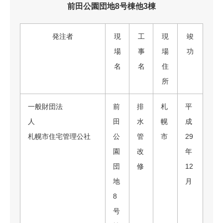
前田公園団地8号棟他3棟
発注者
現
工
現
竣
場
事
場
功
名
名
住
所
一般財団法
前
排
札
平
人
田
水
幌
成
札幌市住宅管理公社
公
管
市
29
園
改
年
団
修
12
地
月
8
号