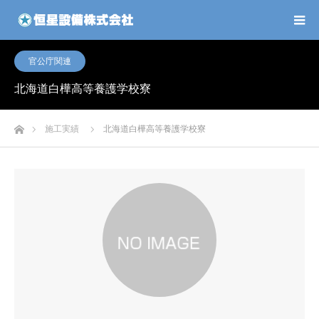
官公庁関連
北海道白樺高等養護学校寮
ホーム
施工実績
北海道白樺高等養護学校寮