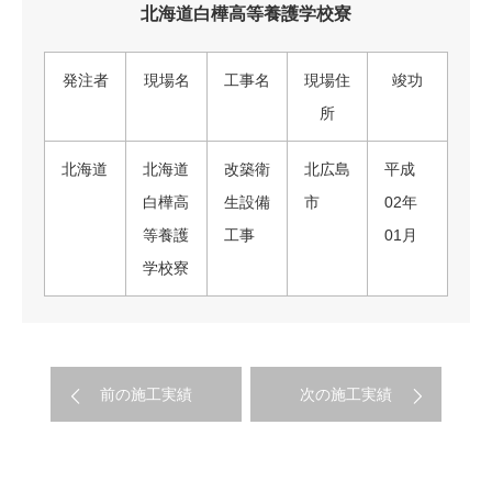
北海道白樺高等養護学校寮
発注者
現場名
工事名
現場住
竣功
所
北海道
北海道
改築衛
北広島
平成
白樺高
生設備
市
02年
等養護
工事
01月
学校寮
前の施工実績
次の施工実績