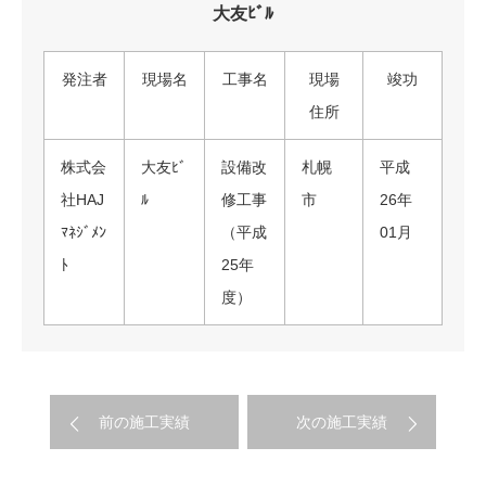
大友ﾋﾞﾙ
発注者
現場名
工事名
現場
竣功
住所
株式会
大友ﾋﾞ
設備改
札幌
平成
社HAJ
ﾙ
修工事
市
26年
ﾏﾈｼﾞﾒﾝ
（平成
01月
ﾄ
25年
度）
前の施工実績
次の施工実績