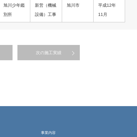
旭川少年鑑
新営（機械
旭川市
平成12年
別所
設備）工事
11月
次の施工実績
事業内容