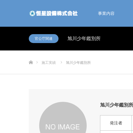
事業内容
旭川少年鑑別所
官公庁関連
ホーム
施工実績
旭川少年鑑別所
旭川少年鑑別
発注者