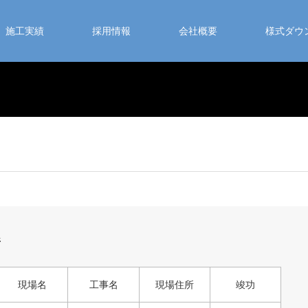
施工実績
採用情報
会社概要
様式ダウ
所
現場名
工事名
現場住所
竣功