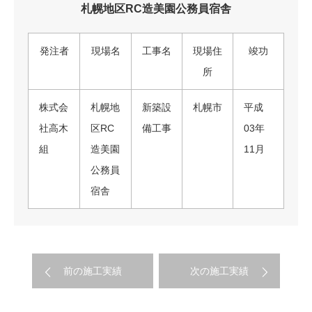
札幌地区RC造美園公務員宿舎
発注者
現場名
工事名
現場住
竣功
所
株式会
札幌地
新築設
札幌市
平成
社高木
区RC
備工事
03年
組
造美園
11月
公務員
宿舎
前の施工実績
次の施工実績