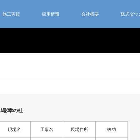
施工実績
採用情報
会社概要
様式ダウ
ｰﾑ彩幸の杜
現場名
工事名
現場住所
竣功