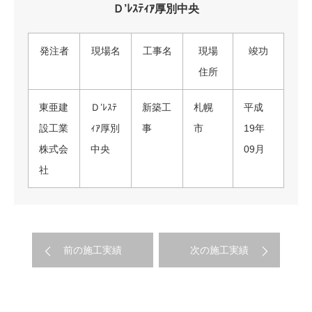
Ｄ’ﾚｽﾃｨｱ厚別中央
発注者
現場名
工事名
現場
竣功
住所
東亜建
Ｄ’ﾚｽﾃ
新築工
札幌
平成
設工業
ｨｱ厚別
事
市
19年
株式会
中央
09月
社
前の施工実績
次の施工実績