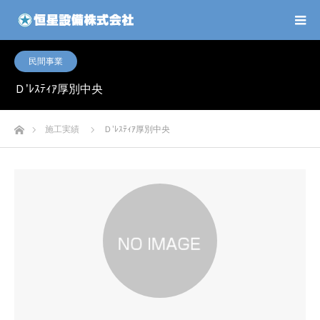
民間事業
Ｄ’ﾚｽﾃｨｱ厚別中央
ホーム
施工実績
Ｄ’ﾚｽﾃｨｱ厚別中央