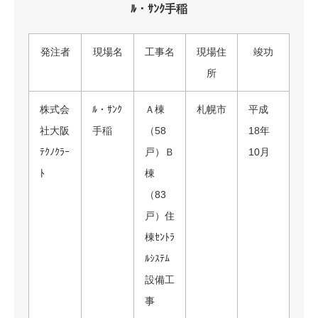
ﾙ・ｻﾝｸ手稲
発注者
現場名
工事名
現場住
竣功
所
株式会
ﾙ・ｻﾝｸ
Ａ棟
札幌市
平成
社大阪
手稲
（58
18年
ﾃｸﾉｸﾗｰ
戸）Ｂ
10月
ﾄ
棟
（83
戸）住
棟ｾﾝﾄﾗ
ﾙｼｽﾃﾑ
設備工
事