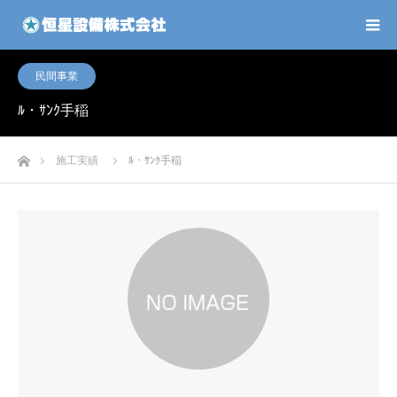
民間事業
ﾙ・ｻﾝｸ手稲
ホーム
施工実績
ﾙ・ｻﾝｸ手稲