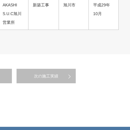
AKASHI
新築工事
旭川市
平成29年
S.U.C旭川
10月
営業所
次の施工実績