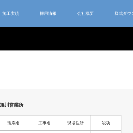
施工実績
採用情報
会社概要
様式ダウ
U.C旭川営業所
現場名
工事名
現場住所
竣功