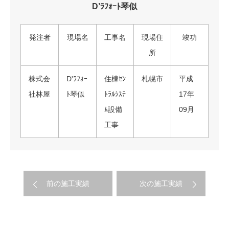
D’ﾗﾌｫｰﾄ琴似
発注者
現場名
工事名
現場住
竣功
所
株式会
D'ﾗﾌｫｰ
住棟ｾﾝ
札幌市
平成
社林屋
ﾄ琴似
ﾄﾗﾙｼｽﾃ
17年
ﾑ設備
09月
工事
前の施工実績
次の施工実績