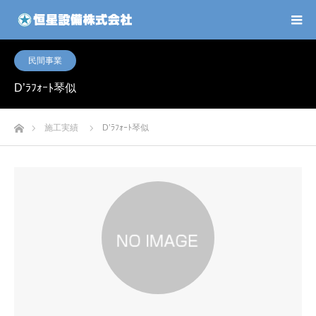
民間事業
D’ﾗﾌｫｰﾄ琴似
ホーム
施工実績
D’ﾗﾌｫｰﾄ琴似