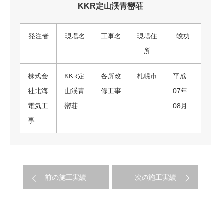
KKR定山渓青巒荘
発注者
現場名
工事名
現場住
竣功
所
株式会
KKR定
各所改
札幌市
平成
社北海
山渓青
修工事
07年
電気工
巒荘
08月
事
前の施工実績
次の施工実績