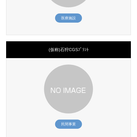
医療施設
(仮称)石狩CGSﾌﾟﾗﾝﾄ
民間事業