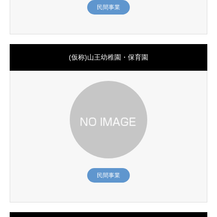
民間事業
(仮称)山王幼稚園・保育園
民間事業